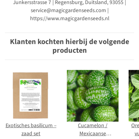
Junkersstrasse 7 | Regensburg, Duitsland, 93055 |
service@magicgardenseeds.com |
https://www.magicgardenseeds.nl
Klanten kochten hierbij de volgende
producten
Exotisches basilicum –
Cucamelon /
Or
zaad set
Mexicaanse
v