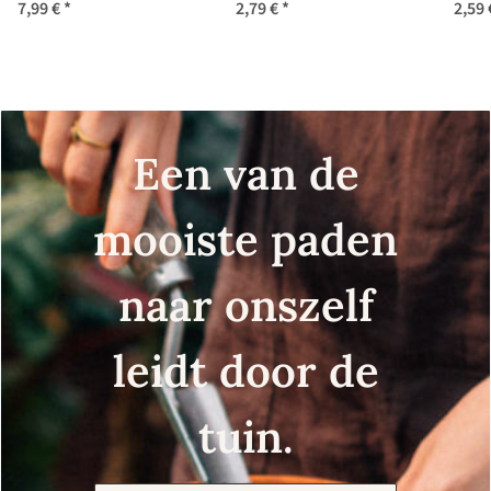
minikomkommer
7,99 €
*
2,79 €
*
2,59
(Melothria scabra)
zaden
Een van de
mooiste paden
naar onszelf
leidt door de
tuin.