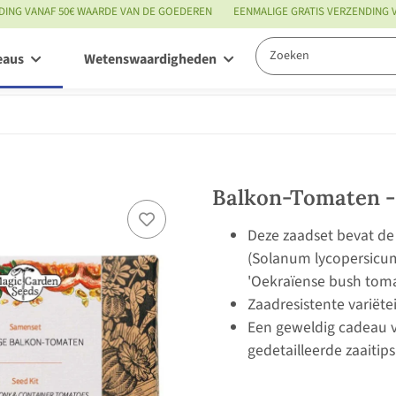
DING VANAF 50€ WAARDE VAN DE GOEDEREN
EENMALIGE GRATIS VERZENDING
eaus
Wetenswaardigheden
Service
Balkon-Tomaten -
Deze zaadset bevat d
(Solanum lycopersicum
'Oekraïense bush tomaa
Zaadresistente variëte
Een geweldig cadeau v
gedetailleerde zaaitips