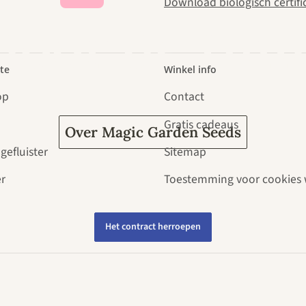
Download biologisch certifi
door de tuin
te
Winkel info
op
Contact
Gratis cadeaus
Over Magic Garden Seeds
gefluister
Sitemap
r
Toestemming voor cookies 
Het contract herroepen