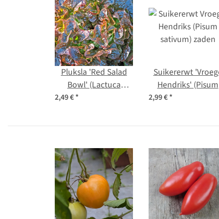
Pluksla 'Red Salad
Suikererwt 'Vroeg
Bowl' (Lactuca
Hendriks' (Pisum
sativa) zaden
sativum) zaden
2,49 €
*
2,99 €
*