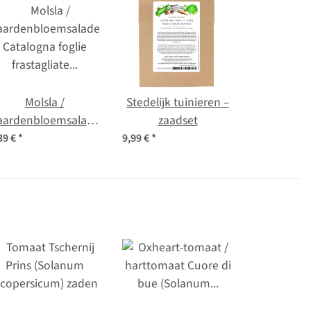
Molsla /
Stedelijk tuinieren –
aardenbloemsalade
zaadset
'Catalogna foglie
39 €
*
9,99 €
*
frastagliate'
(Cichorium intybus
var. foliosum) bio
zaad