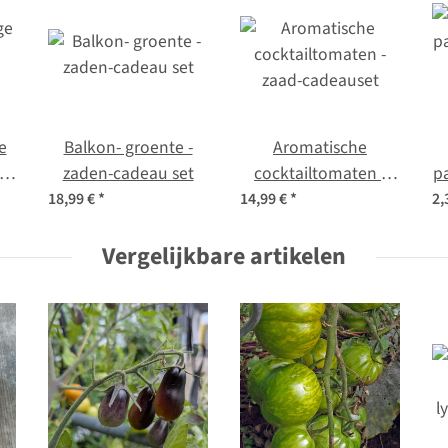
e
Balkon- groente -
Aromatische
zaden-cadeau set
cocktailtomaten -
p
zaad-cadeauset
18,99 €
*
14,99 €
*
2,
Vergelijkbare artikelen