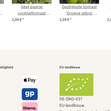
Geel-paarse
Gestreepte tomaat
m
cocktailtomaat
'Groene zebra'
o
‘Indigo Pear Drops’
(Solanum
l
2,59 €
*
2,59 €
*
2,
(Solanum
lycopersicum) zaden
lycopersicum) zaden
 van de moo
eiligheid
EU-landbouw
naar onszel
DE‑ÖKO‑037
EU-landbouw