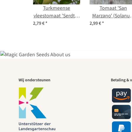
Turkmeense
Tomaat 'San
vleestomaat 'Serdtse
Marzano' (Solanu
Ashkhabada'
lycopersicum) bi
2,79 €
*
2,99 €
*
(Solanum
zaad
lycopersicum) zaden
Een
Wij ondersteunen
Betaling & v
paden 