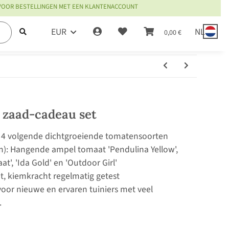
 VOOR BESTELLINGEN MET EEN KLANTENACCOUNT
EUR
NL
0,00 €
 zaad-cadeau set
e 4 volgende dichtgroeiende tomatensoorten
): Hangende ampel tomaat 'Pendulina Yellow',
t', 'Ida Gold' en 'Outdoor Girl'
it, kiemkracht regelmatig getest
oor nieuwe en ervaren tuiniers met veel
.