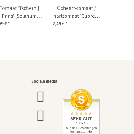
Tomaat 'Tschernij
Oxheart-tomaat /
Prins' (Solanum
harttomaat 'Cuore di
ycopersicum) zaden
bue' (Solanum
59 €
*
2,49 €
*
lycopersicum) bio
zaad
iste
Sociale media
f leidt
SEHR GUT
4.86 / 5
aus 861 Bewertungen
bei: amazon.de,