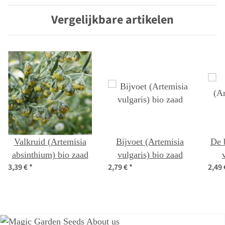
Vergelijkbare artikelen
Valkruid (Artemisia
Bijvoet (Artemisia
De 
absinthium) bio zaad
vulgaris) bio zaad
3,39 €
*
2,79 €
*
2,49