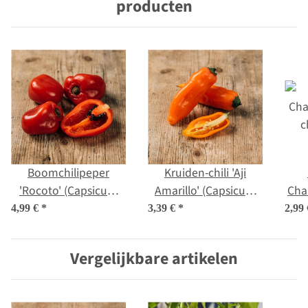
producten
Boomchilipeper
Kruiden-chili 'Aji
'Rocoto' (Capsicum
Amarillo' (Capsicum
Cha
pubescens) zaden
baccatum) zaden
c
4,99 €
*
3,39 €
*
2,99
Vergelijkbare artikelen