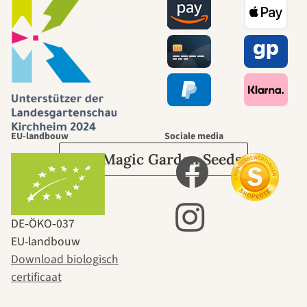
naar onszelf
leidt door de
tuin.
EU-landbouw
Sociale media
Over Magic Garden Seeds
DE‑ÖKO‑037
EU-landbouw
Download biologisch
certificaat