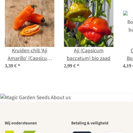
Kruiden-chili 'Aji
Aji (Capsicum
C
Amarillo' (Capsicum
baccatum) bio zaad
Bo
baccatum) zaden
b
3,39 €
*
2,99 €
*
4,19
Een van de
Wij ondersteunen
Betaling & veiligheid
mooiste paden