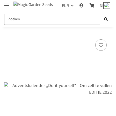
EUR
NL